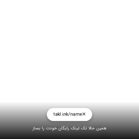
takl.ink/name
همین حالا تک لینک رایگان خودت را بساز