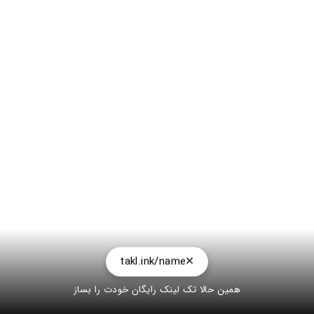
takl.ink/name
همین حالا تک لینک رایگان خودت را بساز