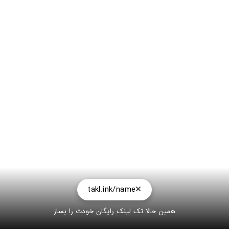
takl.ink/name
همین حالا تک لینک رایگان خودت را بساز