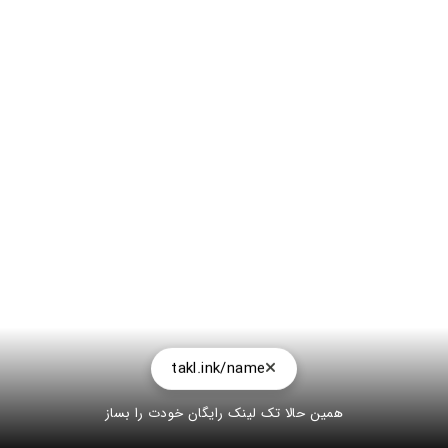
takl.ink/name
همین حالا تک لینک رایگان خودت را بساز