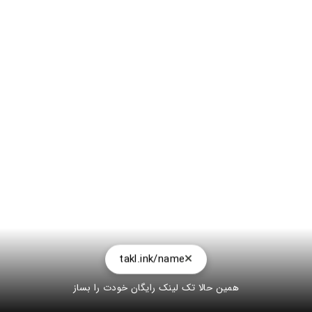
takl.ink/name
همین حالا تک لینک رایگان خودت را بساز