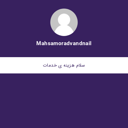
Mahsamoradvandnail
سلام هزینه ی خدمات
کاشت ژل و لاکژل 300