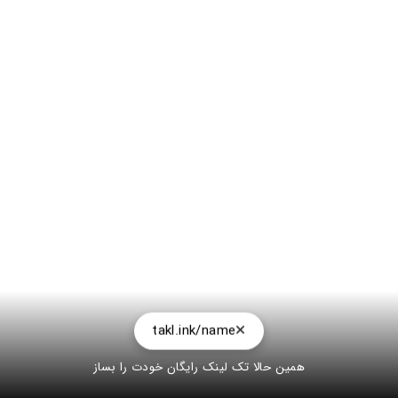
takl.ink/name
همین حالا تک لینک رایگان خودت را بساز