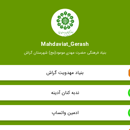
Mahdaviat_Gerash
بنیاد فرهنگی حضرت مهدی موعود(عج) شهرستان گراش
بنیاد مهدویت گراش
ندبه کنان آدینه
ادمین واتساپ