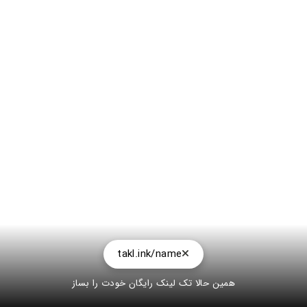
takl.ink/name
همین حالا تک لینک رایگان خودت را بساز