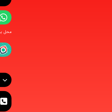
استا
محل برگ