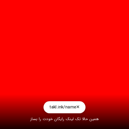
takl.ink/name
همین حالا تک لینک رایگان خودت را بساز