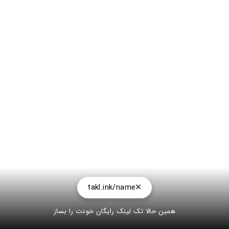
takl.ink/name
همین حالا تک لینک رایگان خودت را بساز