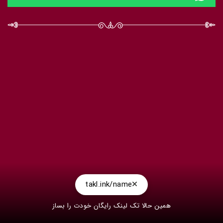
takl.ink/name
همین حالا تک لینک رایگان خودت را بساز