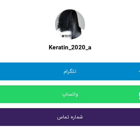
Keratin_2020_a
تلگرام
واتساپ
شماره تماس