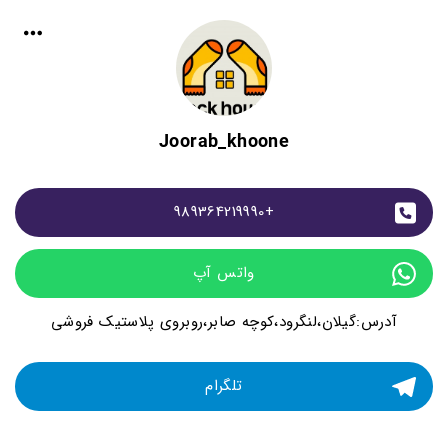
Joorab_khoone
+989364219990
واتس آپ
آدرس:گیلان،لنگرود،کوچه صابر،روبروی پلاستیک فروشی
تلگرام