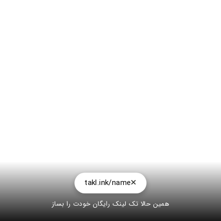
takl.ink/name
همین حالا تک لینک رایگان خودت را بساز