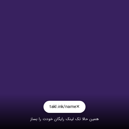
takl.ink/name
همین حالا تک لینک رایگان خودت را بساز