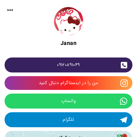
Janan
09120891049
من را در اینستاگرام دنبال کنید
واتساپ
تلگرام