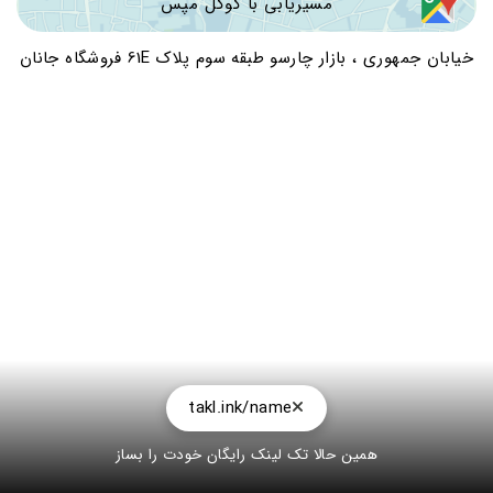
مسیریابی با گوگل مپس
خیابان جمهوری ، بازار چارسو طبقه سوم پلاک 61E فروشگاه جانان
takl.ink/name
همین حالا تک لینک رایگان خودت را بساز