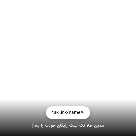
takl.ink/name
همین حالا تک لینک رایگان خودت را بساز