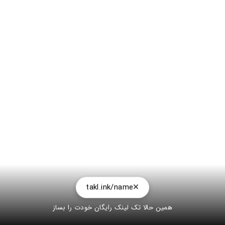
takl.ink/name
همین حالا تک لینک رایگان خودت را بساز