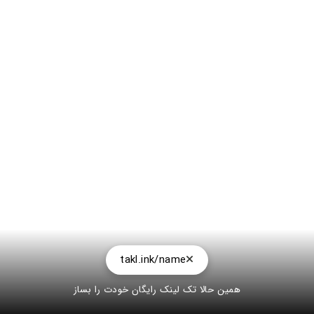
takl.ink/name
همین حالا تک لینک رایگان خودت را بساز