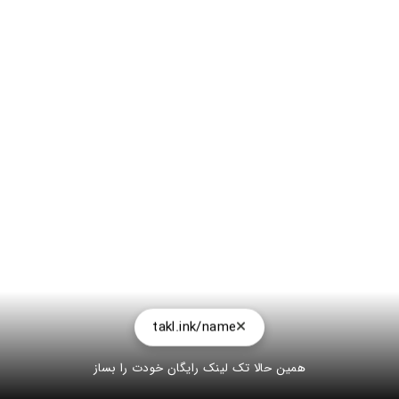
takl.ink/name
همین حالا تک لینک رایگان خودت را بساز