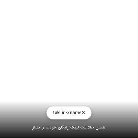
takl.ink/name
همین حالا تک لینک رایگان خودت را بساز