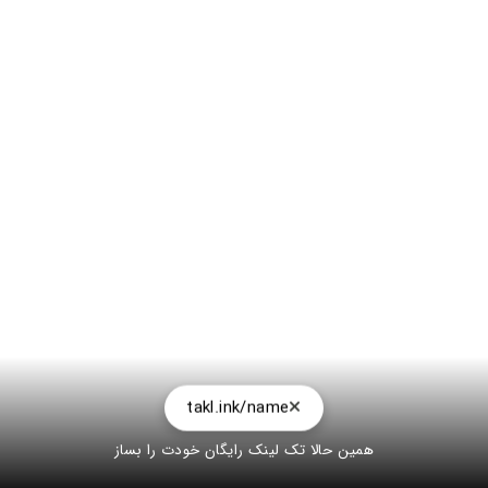
takl.ink/name
همین حالا تک لینک رایگان خودت را بساز