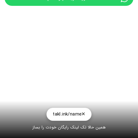
takl.ink/name
همین حالا تک لینک رایگان خودت را بساز