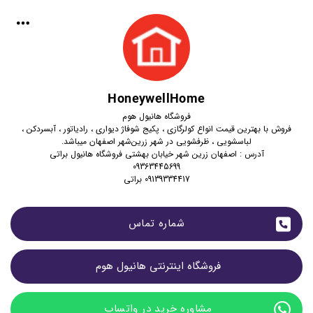
HoneywellHome
فروشگاه هانیول هوم
فروش با بهترین قیمت انواع کولرگازی ، پکیج شوفاژ دیواری ، رادیاتور ، آبسردکن ،
لباسشویی ، ظرفشویی در شهر زرین‌شهر اصفهان میباشد.
آدرس : اصفهان زرین شهر خیابان بهشتی فروشگاه هانیول براتی
09363445699
09139334417 براتی
شماره تماس
فروشگاه اینترنتی هانیول هوم 
مشاوره خرید در واتساپ 