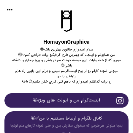
HomayonGraphica
سلام امیدوارم حالتون بهترین باشه🤩
من همایونم و اینجام که بهترین طرح گرافیکیو برات طراحی کنم✨🤯
طوری که از همه رقبات توی حوضه خودت سر تر باشی و پیج جذابتری داشته
باشی🤑
میتونی نمونه کارام رو از پیج اینستاگرامم ببینی و برای این پایین راه های
ارتباطی با من
رو برات گذاشتم امیدوارم که باهم کلی کارای خفن بکنیم😉🔥🪐
اینستاگرام من و ایونت های ویژه🤩
کانال تلگرام و ارتباط مستقیم با من✅🤩
اینجا میتونی هر طرحی که میخوای سفارش بدی و حتی نمونه کارهای منم اونجا 
هست