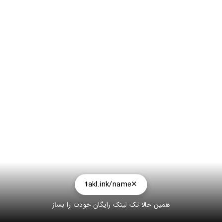
takl.ink/name
همین حالا تک لینک رایگان خودت را بساز