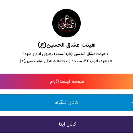
هیئت عشاق الحسین(ع)
🔹️هیئت عشّاق الحسین(علیه‌السلام) رهروان امام و شهدا
🔸️مشهد، ادیب ۳۲، مسجد و مجتمع فرهنگی امام حسین‌(ع)
صفحه اینستاگرام 
کانال تلگرام
کانال ایتا 