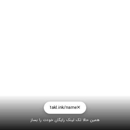
takl.ink/name
همین حالا تک لینک رایگان خودت را بساز