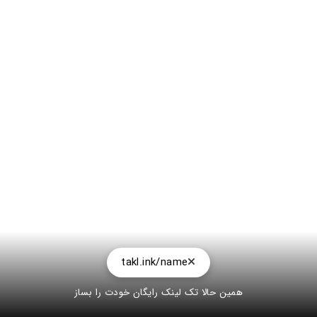
takl.ink/name
همین حالا تک لینک رایگان خودت را بساز