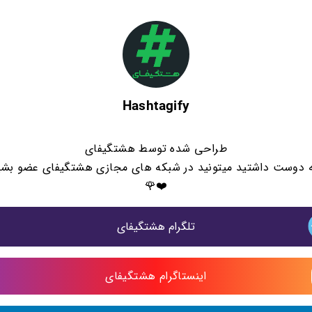
Hashtagify
طراحی شده توسط هشتگیفای
ه دوست داشتید میتونید در شبکه های مجازی هشتگیفای عضو بشی
❤️🌹
تلگرام هشتگیفای
اینستاگرام هشتگیفای