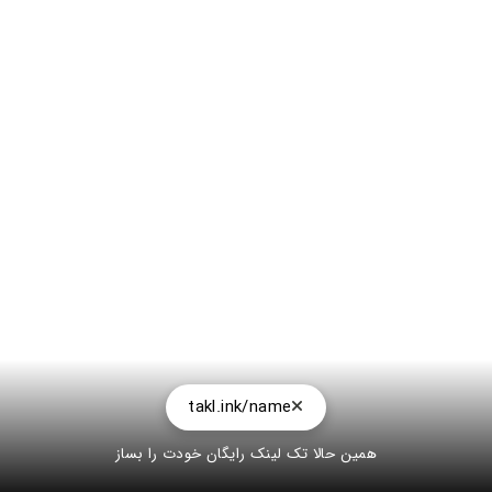
takl.ink/name
همین حالا تک لینک رایگان خودت را بساز