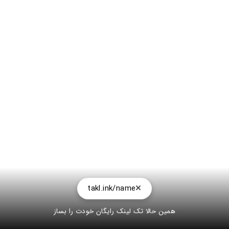
takl.ink/name
همین حالا تک لینک رایگان خودت را بساز