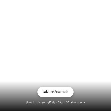
takl.ink/name
همین حالا تک لینک رایگان خودت را بساز