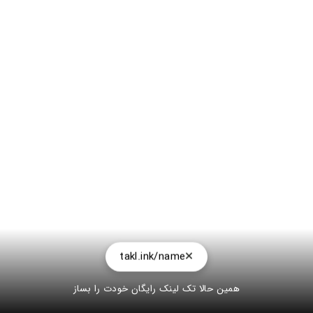
takl.ink/name
همین حالا تک لینک رایگان خودت را بساز