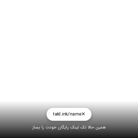
takl.ink/name
همین حالا تک لینک رایگان خودت را بساز