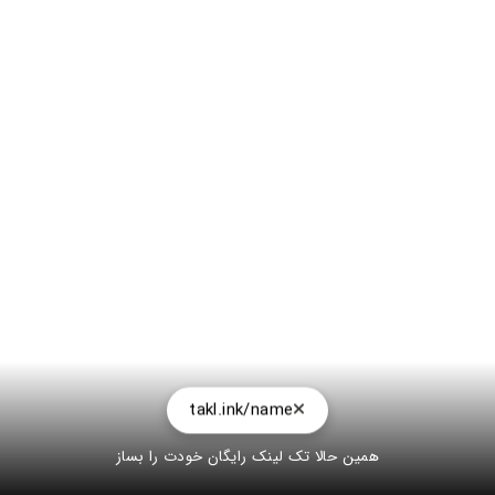
takl.ink/name
همین حالا تک لینک رایگان خودت را بساز