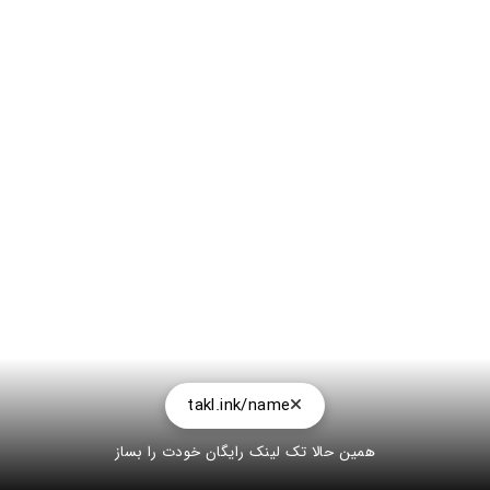
takl.ink/name
همین حالا تک لینک رایگان خودت را بساز