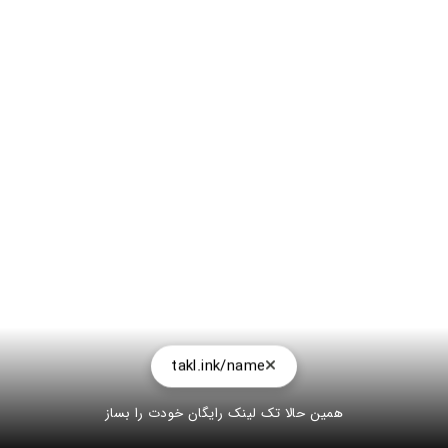
takl.ink/name
همین حالا تک لینک رایگان خودت را بساز