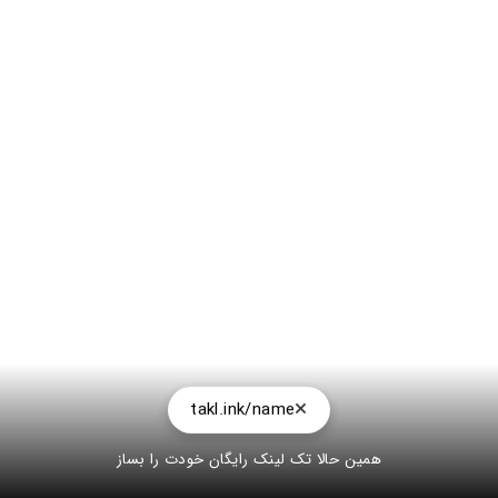
takl.ink/name
همین حالا تک لینک رایگان خودت را بساز