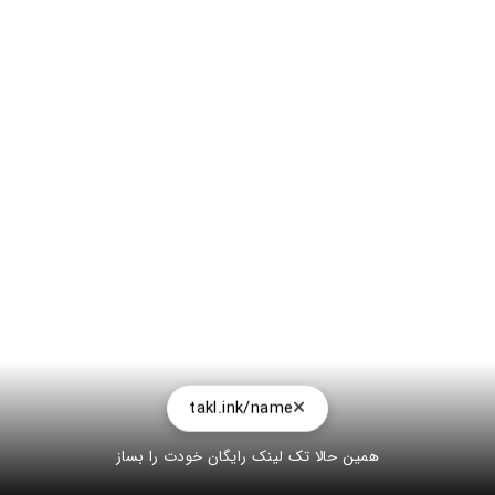
takl.ink/name
همین حالا تک لینک رایگان خودت را بساز