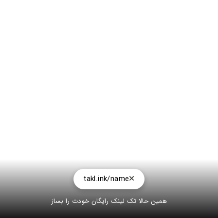
takl.ink/name
همین حالا تک لینک رایگان خودت را بساز