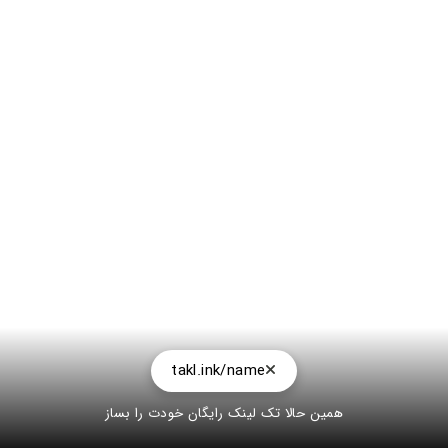
takl.ink/name
همین حالا تک لینک رایگان خودت را بساز