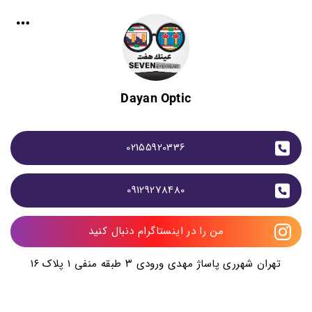
Dayan Optic
02155920336
09129278480
من را در اینستاگرام دنبال کنید
تهران شهرری پاساژ مهدی ورودی ۳ طبقه منفی ۱ پلاک ۱۶