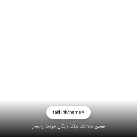
takl.ink/name
همین حالا تک لینک رایگان خودت را بساز