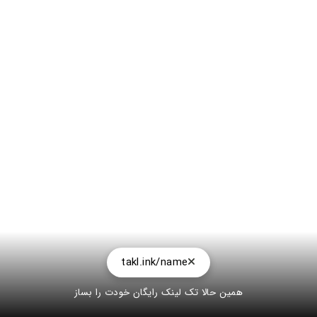
takl.ink/name
همین حالا تک لینک رایگان خودت را بساز