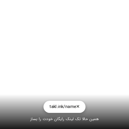
takl.ink/name
همین حالا تک لینک رایگان خودت را بساز