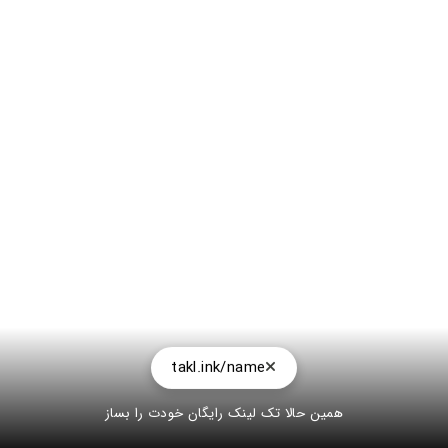
takl.ink/name
همین حالا تک لینک رایگان خودت را بساز