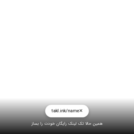
takl.ink/name
همین حالا تک لینک رایگان خودت را بساز