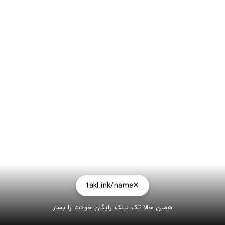
takl.ink/name
همین حالا تک لینک رایگان خودت را بساز