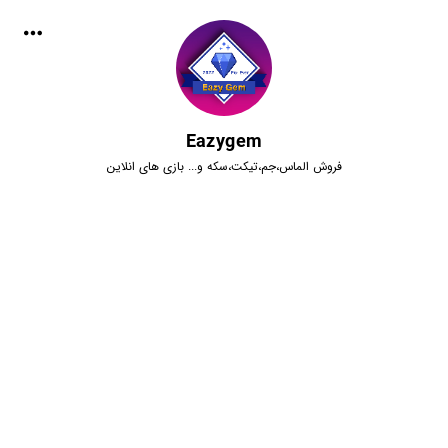
Eazygem
فروش الماس،جم،تیکت،سکه و... بازی های انلاین