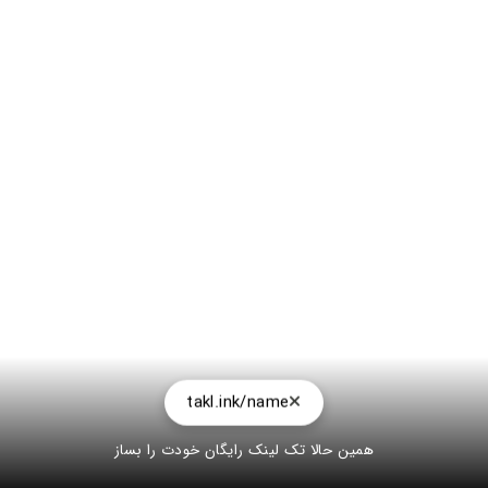
takl.ink/name
همین حالا تک لینک رایگان خودت را بساز