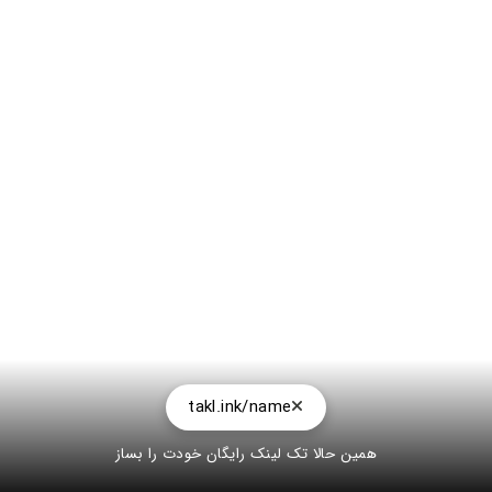
takl.ink/name
همین حالا تک لینک رایگان خودت را بساز