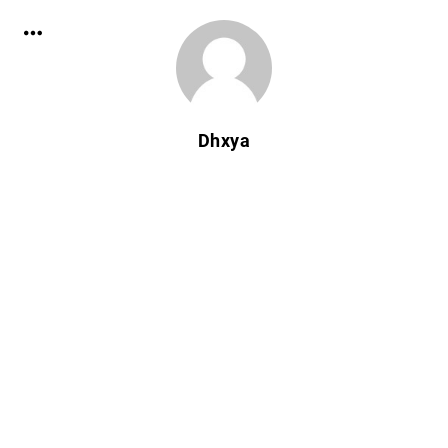
Dhxya